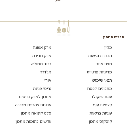
5
ואפונה. עשיר, מזין, טעים וריחני
בתוספות. כדאי...
שא...
תפריט תחתון
מגזין
מרק אפונה
הצהרת נגישות
מרק חרירה
מפת אתר
כרוב ממולא
מדיניות פרטיות
מג'דרה
תנאי שימוש
אורז
מתכונים לפסח
גריסי פנינה
עוגת שוקולד
מתכון למרק גריסים
קציצות עוף
ארוחת צהריים מהירה
עוגיות בריאות
סלט קינואה מתכון
קוסקוס מתכון
עדשים כתומות מתכון