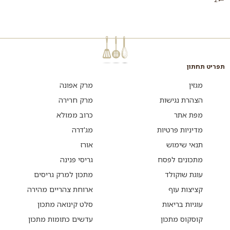
וגם תירס, בדיוק מה שצריך
לצהריים...
תפריט תחתון
מגזין
מרק אפונה
הצהרת נגישות
מרק חרירה
מפת אתר
כרוב ממולא
מדיניות פרטיות
מג'דרה
תנאי שימוש
אורז
מתכונים לפסח
גריסי פנינה
עוגת שוקולד
מתכון למרק גריסים
קציצות עוף
ארוחת צהריים מהירה
עוגיות בריאות
סלט קינואה מתכון
קוסקוס מתכון
עדשים כתומות מתכון