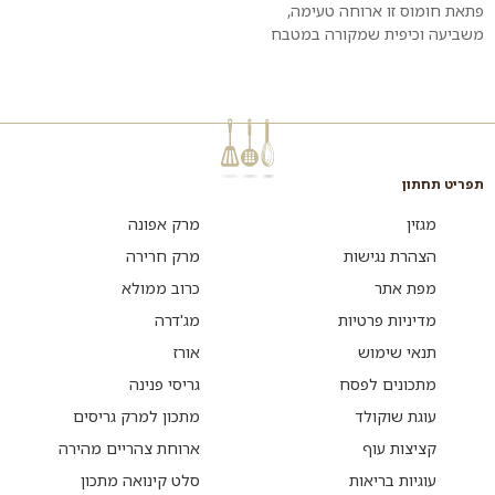
פתאת חומוס זו ארוחה טעימה,
משביעה וכיפית שמקורה במטבח
הערבי. חתיכות פיתה קרועות
וקלויות שמוגשות על מצע יוגורט
וטחינה עם...
תפריט תחתון
מגזין
מרק אפונה
הצהרת נגישות
מרק חרירה
מפת אתר
כרוב ממולא
מדיניות פרטיות
מג'דרה
תנאי שימוש
אורז
מתכונים לפסח
גריסי פנינה
עוגת שוקולד
מתכון למרק גריסים
קציצות עוף
ארוחת צהריים מהירה
עוגיות בריאות
סלט קינואה מתכון