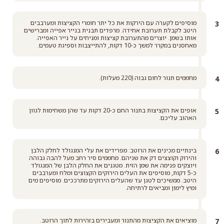
מוסיפים לקערה עם הירקות את כל יתר חומרי הקציצות ומערבבים
היטב לקבלת תערובת אחידה. מרפדים תבנית בנייר אפייה ומברישים
אותו בשמן. יוצרים מהתערובת קציצות ומניחים על נייר האפייה.
מאחסנים במקרר למשך כ-10 דקות, להתייצבות וספיגת טעמים.
מחממים תנור לחום גבוה (220 מעלות).
אופים את הקציצות בתנור החם כ-20 דקות עד שהן משחימות לגוון
האהוב עליכם.
בינתיים מכינים את הרוטב: מפרידים את עלי המנגולד לחלק הלבן
והירוק וקוצצים דק את שניהם. מחממים סיר רחב מעל להבה גבוהה
ויוצקים פנימה את שמן הזית. מטגנים את החלק הלבן של המנגולד
כ-5 דקות, מוסיפים את העלים הירוקים הקצוצים ומלח ומערבבים
היטב. ממשיכים לטגן עד שהעלים הירוקים מתרככים. מוסיפים מים
ומיץ לימון ומביאים לרתיחה.
מוציאים את הקציצות מהתנור ומעבירים בזהירות לתוך הרוטב.