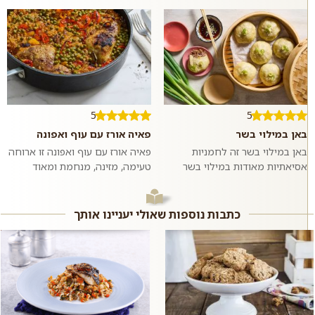
5
5
באן במילוי בשר
פאיה אורז עם עוף ואפונה
באן במילוי בשר זה לחמניות
פאיה אורז עם עוף ואפונה זו ארוחה
אסיאתיות מאודות במילוי בשר
טעימה, מזינה, מנחמת ומאוד
בקר טחון ומתובל בשום וג׳ינג׳ר.
פשוטה להכנה שמכינים בתבנית או
ממש כמו במסעדות האסיאתיות.
סיר אחד ומגישים לארוחת ערב
אם רוצים,...
רגיל...
כתבות נוספות שאולי יעניינו אותך