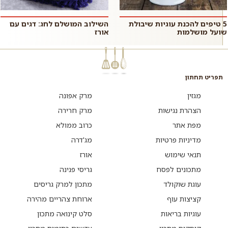
5 טיפים להכנת עוגיות שיבולת
השילוב המושלם לחג: דגים עם
שועל מושלמות
אורז
תפריט תחתון
מגזין
מרק אפונה
הצהרת נגישות
מרק חרירה
מפת אתר
כרוב ממולא
מדיניות פרטיות
מג'דרה
תנאי שימוש
אורז
מתכונים לפסח
גריסי פנינה
עוגת שוקולד
מתכון למרק גריסים
קציצות עוף
ארוחת צהריים מהירה
עוגיות בריאות
סלט קינואה מתכון