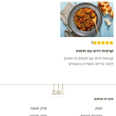
שמגישים לצד אורז: בריאה, טעימה,
משביע...
5
קציצות דגים עם חומוס
קציצות דגים עם חומוס זה מתכון
למנה בריאה ועשירה בטעמים
וניחוחות של בית. מנה בסגנון
מזרחי שאפשר להכין חריפה,
פיקנטית או ע...
תפריט תחתון
מגזין
מרק אפונה
הצהרת נגישות
מרק חרירה