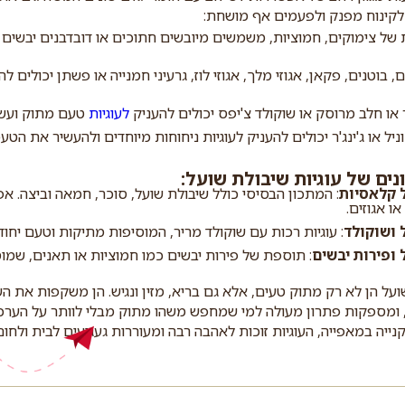
קינוח מפנק ולפעמים אף מושחת:
 של צימוקים, חמוציות, משמשים מיובשים חתוכים או דובדבנים יבשים 
, בוטנים, פקאן, אגוזי מלך, אגוזי לוז, גרעיני חמנייה או פשתן יכולים 
 או חלב מרוסק או שוקולד צ'יפס יכולים להעניק
לעוגיות
טעם מתוק ועשי
 וניל או ג'ינג'ר יכולים להעניק לעוגיות ניחוחות מיוחדים ולהעשיר את הטע
נים של עוגיות שיבולת שועל:
ל קלאסיות
: המתכון הבסיסי כולל שיבולת שועל, סוכר, חמאה וביצה. א
ו אגוזים.
 ושוקולד
: עוגיות רכות עם שוקולד מריר, המוסיפות מתיקות וטעם יחודי
 ופירות יבשים
: תוספת של פירות יבשים כמו חמוציות או תאנים, שמ
שועל הן לא רק מתוק טעים, אלא גם בריא, מזין ונגיש. הן משקפות את 
, ומספקות פתרון מעולה למי שמחפש משהו מתוק מבלי לוותר על הערכים
נייה במאפייה, העוגיות זוכות לאהבה רבה ומעוררות געגועים לבית ולח