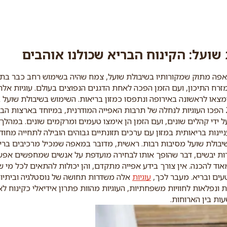
 שועל: הקינוח הבריא שכולנו אוהבים
מאפה מתוק שמקורותיו בשיבולת שועל, צמח שהיה בשימוש רחב כבר בתק
זרח התיכון, ועם הזמן הפכה לאחת הדגנים הנפוצים בעולם. עוגיות אלה
שר הן הומצאו לראשונה באירופה ונתפסו כמזון בריאות. השימוש בשיבולת שוע
השנים, ומאז המאה ה-20 הפכו העוגיות לנחלה של תרבות האפייה המודרנית, במיוחד בארצו
 ידי קהלים שונים, ועם הזמן הן אימצו טעמים ומרקמים שונים. במהלך 
יינות בריאותית במזון עם ערכים תזונתיים גבוהים הובילה לתחייה מחו
שיבולת שועל מסיבות רבות. ראשית, מדובר במאפה שמכיל מרכיבים בריאי
ירות יבשים, דבר שהופך אותו לבחירה מועדפת על אנשים שמחפשים אפשרו
אוד להכנה. אין צורך בידע אפייה מתקדם, והן יכולות להתאים לכל מי 
עים ובריא. מעבר לכך,
עוגיות
אלה משדרות תחושה של נוסטלגיה וביתיות.
 ונפלאות לחוויות משפחתיות, העוגיות מהוות פתרון אידיאלי כקינוח ל
ות בין הארוחות.