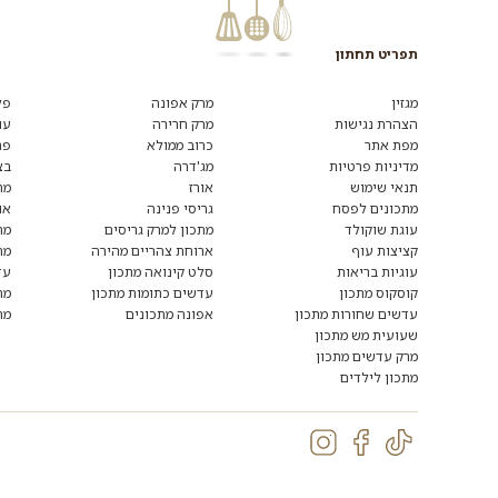
תפריט תחתון
מגזין
מרק אפונה
פל
הצהרת נגישות
מרק חרירה
עו
מפת אתר
כרוב ממולא
פת
מדיניות פרטיות
מג'דרה
בצ
תנאי שימוש
אורז
מת
מתכונים לפסח
גריסי פנינה
או
עוגת שוקולד
מתכון למרק גריסים
מת
קציצות עוף
ארוחת צהריים מהירה
מת
עוגיות בריאות
סלט קינואה מתכון
עד
קוסקוס מתכון
עדשים כתומות מתכון
מת
עדשים שחורות מתכון
אפונה מתכונים
מת
שעועית מש מתכון
מרק עדשים מתכון
מתכון לילדים