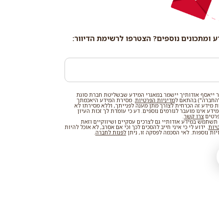
ע ומתכונים נוספים? הצטרפו לרשימת הדיוור:
 ייאסף אודותיך יישמר במאגרי המידע שבשליטת חברת סוגת
החברה") בהתאם ל
מדיניות הפרטיות
. מסירת המידע היאכמתך
רת מידע זה הכרחית לצורך מתן מענה לפנייתך, וללא מסירתו לא
דע אינו מועבר לגורמים נוספים. דע כי עומדת לך זכות העיון
פרטים
צרו קשר
.
שתמש במידע אודותיי גם לצרכים עסקיים ושיווקיים וזאת
טיות
. ידוע לי כי איני חייב להסכים לכך וכי אם אסרב, לא אוכל להיות
ות נוספות. לאי הסכמה לפסקה זו, ניתן
לפנות לחברה
.