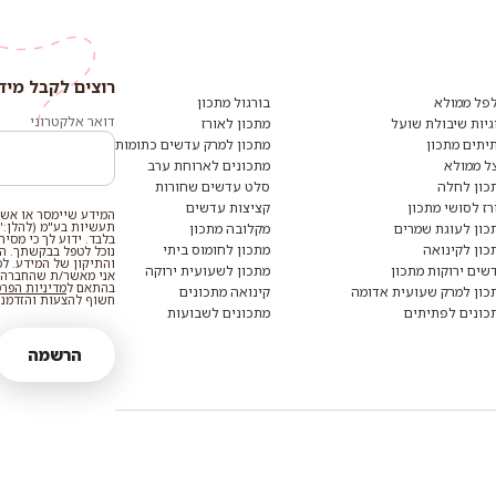
רוצים לקבל מיד
רוצים
לקבל
פל ממולא
בורגול מתכון
מידע
דואר אלקטרוני
גיות שיבולת שועל
מתכון לאורז
ומתכונים
יתים מתכון
מתכון למרק עדשים כתומות
נוספים?
הצטרפו
ל ממולא
מתכונים לארוחת ערב
לרשימת
כון לחלה
סלט עדשים שחורות
הדיוור:
רז לסושי מתכון
קציצות עדשים
המידע שיימסר או אשר
תעשיות בע"מ (להלן:"
כון לעוגת שמרים
מקלובה מתכון
בלבד. ידוע לך כי מסי
כון לקינואה
מתכון לחומוס ביתי
נוכל לטפל בבקשתך. המי
והתיקון של המידע. ל
שים ירוקות מתכון
מתכון לשעועית ירוקה
אני מאשר/ת שהחברה ת
בהתאם ל
מדיניות הפר
כון למרק שעועית אדומה
קינואה מתכונים
חשוף להצעות והזדמנוי
כונים לפתיתים
מתכונים לשבועות
הרשמה