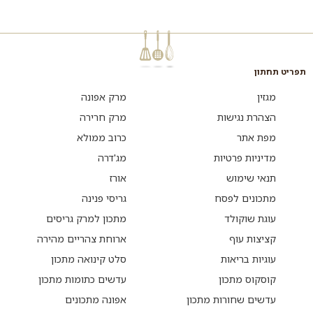
וצנצנת של ממרח נוטלה. אחרי
המתכון הזה ל...
תפריט תחתון
מגזין
מרק אפונה
הצהרת נגישות
מרק חרירה
מפת אתר
כרוב ממולא
מדיניות פרטיות
מג'דרה
תנאי שימוש
אורז
מתכונים לפסח
גריסי פנינה
עוגת שוקולד
מתכון למרק גריסים
קציצות עוף
ארוחת צהריים מהירה
עוגיות בריאות
סלט קינואה מתכון
קוסקוס מתכון
עדשים כתומות מתכון
עדשים שחורות מתכון
אפונה מתכונים