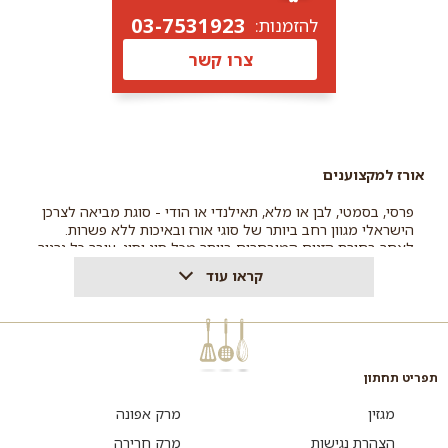
03-7531923
להזמנות:
צרו קשר
אורז למקצוענים
פרסי, בסמטי, לבן או מלא, תאילנדי או הודי - סוגת מביאה לצרכן
הישראלי מגוון רחב ביותר של סוגי אורז ובאיכות ללא פשרות.
לאחר בחירת הזנים המובחרים ביותר מכל סוג וסוג, עובר כל גרגיר
של אורז סוגת תהליכי בירור וניפוי קפדניים. סוגת מבטיחה לכם
קראו עוד
אורז מובחר ואיכותי, בטעמים מעולים ובשלל אריזות נוחות
ואסתטיות, כך שלכם נותר רק לבחור!
תפריט תחתון
מגזין
מרק אפונה
הצהרת נגישות
מרק חרירה