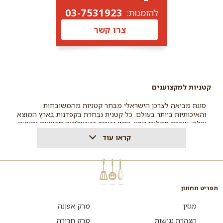
03-7531923
להזמנות:
צרו קשר
קטניות למקצוענים
סוגת מביאה לצרכן הישראלי מבחר קטניות מהמשובחות
והאיכותיות ביותר בעולם. כל קטנית נבחרת בקפדנות בארץ המוצא
שלה, עוברת תהליכי ניפוי, ניקוי ובירור בטכנולוגיה חדשנית ומגיעה
אל שולחנכם במלוא הטעם והאיכות האפשריים. סוגת מציעה
קראו עוד
מבחר קטניות רחב, כגון סוגי שעועית, חומוס ועדשים ועוד.
תפריט תחתון
מגזין
מרק אפונה
הצהרת נגישות
מרק חרירה